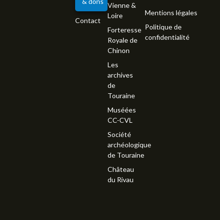
& dons
Vienne &
Mentions légales
Loire
Contact
Politique de
Forteresse
confidentialité
Royale de
Chinon
Les
archives
de
Touraine
Muséées
CC-CVL
Société
archéologique
de Touraine
Château
du Rivau