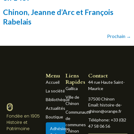
Chinon, Jeanne d’Arc et François
Rabelais
Prochain
→
Menu
Liens
Contact
Rapides
Accueil
44 rue Haute Saint-
Gallica
Maurice
La société
Ville de
37500 Chinon
Bibliothèque
Chinon
Email: histoire-de-
Actualités
chinon@orange.fr
Communauté
Fondée en 1905
Boutique
de
Téléphone: +33 (0)2
Histoire et
communes
47 58 06 56
Patrimoine
Adhésions
Chinon