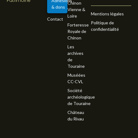
Patrimoine
Adhésions
Chinon
& dons
Vienne &
Mentions légales
Loire
Contact
Politique de
Forteresse
confidentialité
Royale de
Chinon
Les
archives
de
Touraine
Muséées
CC-CVL
Société
archéologique
de Touraine
Château
du Rivau