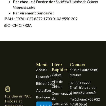
Par chèque à l’ordre de
:
Société d’Histoire de Chinon
Vienne & Loire
Par virement bancaire
:
IBAN : FR76 1027 8372 1700 0103 9550 209
BIC : CMCIFR2A
Menu
Liens
Contact
Rapides
Accueil
44 rue Haute Saint-
Gallica
Maurice
La société
Ville de
37500 Chinon
Bibliothèque
Chinon
Email: histoire-de-
Actualités
chinon@orange.fr
Communauté
Fondée en 1905
Boutique
de
Téléphone: +33 (0)2
Histoire et
communes
47 58 06 56