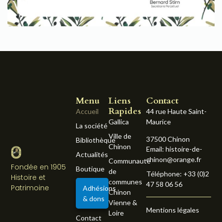
Menu
Liens
Contact
Rapides
Accueil
44 rue Haute Saint-
Gallica
Maurice
La société
Ville de
37500 Chinon
Bibliothèque
Chinon
Email: histoire-de-
Actualités
chinon@orange.fr
Communauté
Fondée en 1905
Boutique
de
Téléphone: +33 (0)2
Histoire et
communes
47 58 06 56
Patrimoine
Adhésions
Chinon
& dons
Vienne &
Mentions légales
Loire
Contact