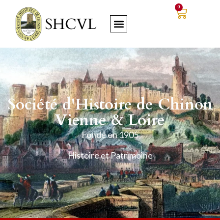
0
Société d'Histoire de Chinon
Vienne & Loire
Fondé en 1905
Histoire et Patrimoine