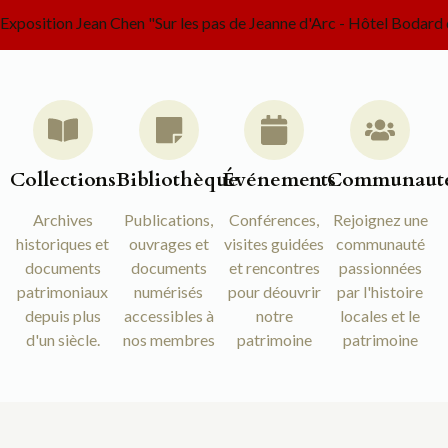
Exposition Jean Chen "Sur les pas de Jeanne d'Arc - Hôtel Bod
Collections
Bibliothèque
Événements
Communaut
Archives
Publications,
Conférences,
Rejoignez une
historiques et
ouvrages et
visites guidées
communauté
documents
documents
et rencontres
passionnées
patrimoniaux
numérisés
pour déouvrir
par l'histoire
depuis plus
accessibles à
notre
locales et le
d'un siècle.
nos membres
patrimoine
patrimoine