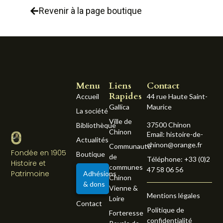
Revenir à la page boutique
Menu
Liens
Contact
Rapides
Accueil
44 rue Haute Saint-
Gallica
Maurice
La société
Ville de
37500 Chinon
Bibliothèque
Chinon
Email: histoire-de-
Actualités
chinon@orange.fr
Communauté
Fondée en 1905
Boutique
de
Téléphone: +33 (0)2
Histoire et
communes
47 58 06 56
Patrimoine
Adhésions
Chinon
& dons
Vienne &
Mentions légales
Loire
Contact
Politique de
Forteresse
confidentialité