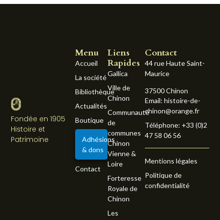
Menu
Liens
Contact
Rapides
Accueil
44 rue Haute Saint-
Gallica
Maurice
La société
Ville de
37500 Chinon
Bibliothèque
Chinon
Email: histoire-de-
Actualités
chinon@orange.fr
Communauté
Fondée en 1905
Boutique
de
Téléphone: +33 (0)2
Histoire et
communes
47 58 06 56
Patrimoine
Adhésions
Chinon
& dons
Vienne &
Mentions légales
Loire
Contact
Politique de
Forteresse
confidentialité
Royale de
Chinon
Les