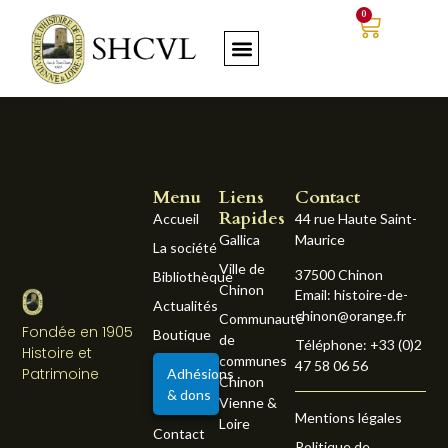
0
Menu
Liens
Contact
Rapides
Accueil
44 rue Haute Saint-
Gallica
Maurice
La société
Ville de
37500 Chinon
Bibliothèque
Chinon
Email: histoire-de-
Actualités
chinon@orange.fr
Communauté
Fondée en 1905
Boutique
de
Téléphone: +33 (0)2
Histoire et
communes
47 58 06 56
Patrimoine
Adhésions
Chinon
& dons
Vienne &
Mentions légales
Loire
Contact
Politique de