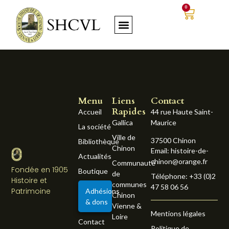
0
Menu
Liens
Contact
Rapides
Accueil
44 rue Haute Saint-
Gallica
Maurice
La société
Ville de
37500 Chinon
Bibliothèque
Chinon
Email: histoire-de-
Actualités
chinon@orange.fr
Communauté
Fondée en 1905
Boutique
de
Téléphone: +33 (0)2
Histoire et
communes
47 58 06 56
Patrimoine
Adhésions
Chinon
& dons
Vienne &
Mentions légales
Loire
Contact
Politique de