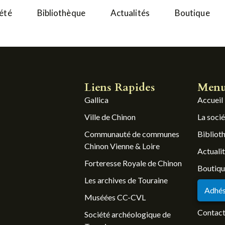
iété
Bibliothèque
Actualités
Boutique
Liens Rapides
Men
Gallica
Accueil
Ville de Chinon
La soci
Communauté de communes
Bibliot
Chinon Vienne & Loire
Actuali
Forteresse Royale de Chinon
Boutiq
Les archives de Touraine
Adhés
Muséées CC-CVL
Contac
Société archéologique de