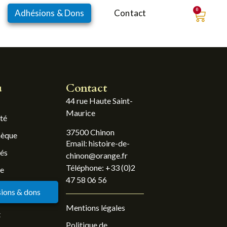
0
Adhésions & Dons
Contact
u
Contact
44 rue Haute Saint-
Maurice
été
37500 Chinon
hèque
Email: histoire-de-
tés
chinon@orange.fr
Téléphone: +33 (0)2
ue
47 58 06 56
ions & dons
Mentions légales
t
Politique de