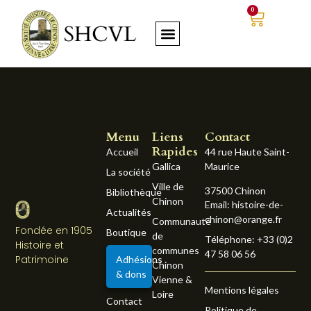
0
Menu
Liens
Contact
Rapides
Accueil
44 rue Haute Saint-
Gallica
Maurice
La société
Ville de
37500 Chinon
Bibliothèque
Chinon
Email: histoire-de-
Actualités
chinon@orange.fr
Communauté
Fondée en 1905
Boutique
de
Téléphone: +33 (0)2
Histoire et
communes
47 58 06 56
Patrimoine
Adhésions
Chinon
& dons
Vienne &
Mentions légales
Loire
Contact
Politique de