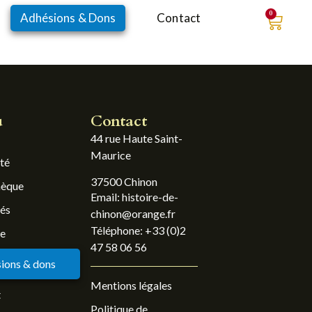
0
Adhésions & Dons
Contact
u
Contact
44 rue Haute Saint-
Maurice
été
37500 Chinon
hèque
Email: histoire-de-
tés
chinon@orange.fr
Téléphone: +33 (0)2
ue
47 58 06 56
ions & dons
Mentions légales
t
Politique de