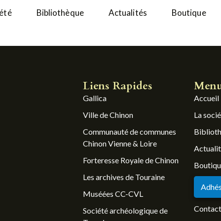
iété
Bibliothèque
Actualités
Boutique
Liens Rapides
Men
Gallica
Accueil
Ville de Chinon
La soci
Communauté de communes
Bibliot
Chinon Vienne & Loire
Actuali
Forteresse Royale de Chinon
Boutiq
Les archives de Touraine
Adhés
Muséées CC-CVL
Contac
Société archéologique de