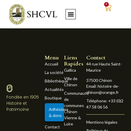
0
Menu
Liens
Contact
Rapides
Accueil
44 rue Haute Saint-
Gallica
Maurice
La société
Ville de
37500 Chinon
Bibliothèque
Chinon
Email: histoire-de-
Actualités
chinon@orange.fr
Communauté
Fondée en 1905
Boutique
de
Téléphone: +33 (0)2
Histoire et
communes
47 58 06 56
Patrimoine
Adhésions
Chinon
& dons
Vienne &
Mentions légales
Loire
Contact
Politique de