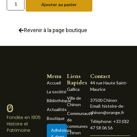
Ajouter au panier
Revenir à la page boutique
Menu
Liens
Contact
Rapides
Accueil
44 rue Haute Saint-
Gallica
Maurice
La société
Ville de
37500 Chinon
Bibliothèque
Chinon
Email: histoire-de-
Actualités
chinon@orange.fr
Communauté
Fondée en 1905
Boutique
de
Téléphone: +33 (0)2
Histoire et
communes
47 58 06 56
Patrimoine
Adhésions
Chinon
& dons